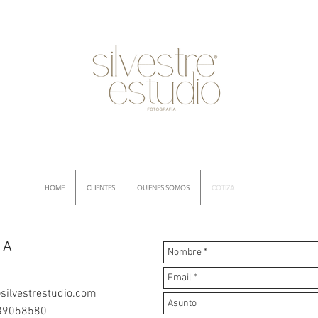
HOME
CLIENTES
QUIENES SOMOS
COTIZA
ZA
silvestrestudio.com
 89058580