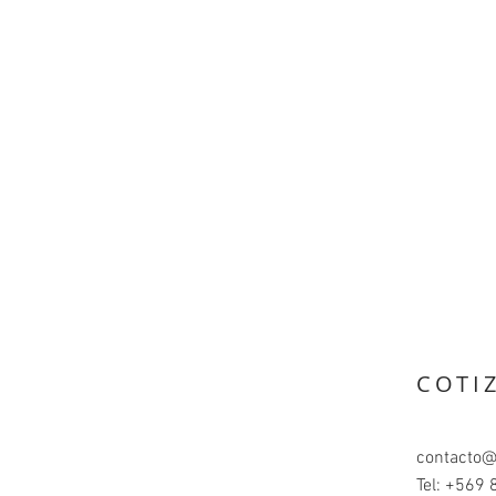
COTI
contacto@
Tel: +569